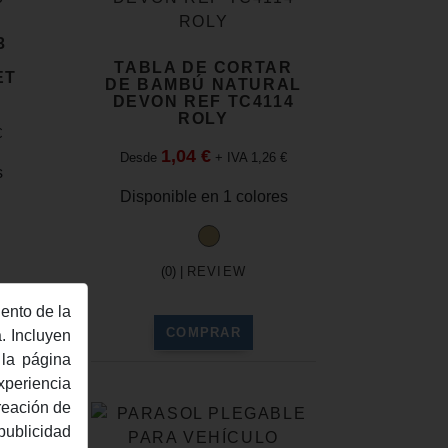
3
TABLA DE CORTAR
ET
DE BAMBÚ NATURAL
DEVON REF TC4114
ROLY
€
1,04 €
Desde
+ IVA 1,26 €
s
Disponible en 1 colores
(0) |
REVIEW
ento de la
COMPRAR
. Incluyen
 la página
xperiencia
reación de
 publicidad