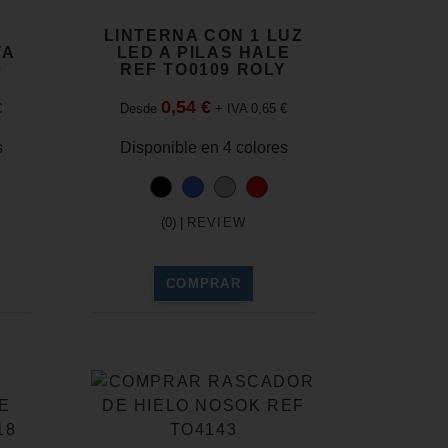
LINTERNA CON 1 LUZ
TA
LED A PILAS HALE
0
REF TO0109 ROLY
0,54 €
€
Desde
+ IVA 0,65 €
s
Disponible en 4 colores
(0) |
REVIEW
COMPRAR