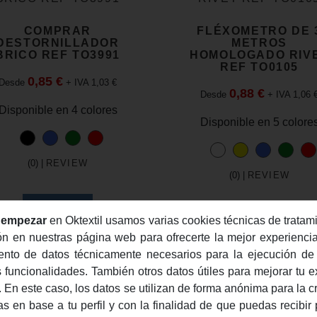
COMPRAR
FLÉXOMETRO DE 
DESTORNILLADOR
METROS
BRICO REF TO3991
HOMOLOGADO RIV
REF TO0105
0,85 €
Desde
+ IVA 1,03 €
0,88 €
Desde
+ IVA 1,06 
Disponible en 4 colores
Disponible en 5 colore
(0) |
REVIEW
(0) |
REVIEW
COMPRAR
COMPRAR
 empezar
en Oktextil usamos varias cookies técnicas de tratami
ón en nuestras página web para ofrecerte la mejor experiencia
iento de datos técnicamente necesarios para la ejecución de
 funcionalidades. También otros datos útiles para mejorar tu e
. En este caso, los datos se utilizan de forma anónima para la c
as en base a tu perfil y con la finalidad de que puedas recibir