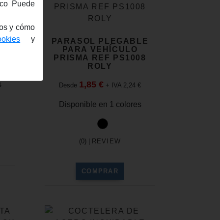
fico Puede
nos y cómo
ookies
y
PARASOL PLEGABLE
83
PARA VEHÍCULO
PRISMA REF PS1008
€
ROLY
1,85 €
s
Desde
+ IVA 2,24 €
Disponible en 1 colores
(0) |
REVIEW
COMPRAR