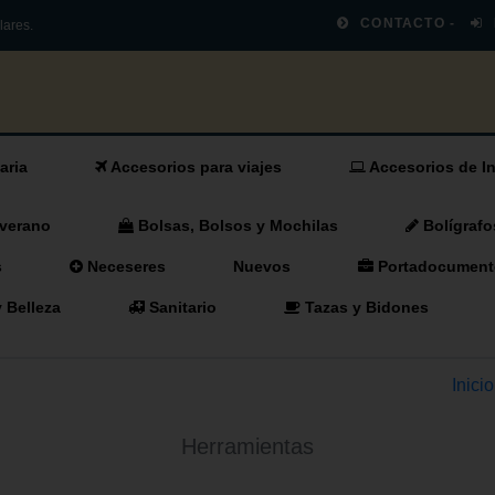
CONTACTO -
lares.
aria
Accesorios para viajes
Accesorios de In
 verano
Bolsas, Bolsos y Mochilas
Bolígrafo
s
Neceseres
Nuevos
Portadocument
 Belleza
Sanitario
Tazas y Bidones
Inicio
Herramientas