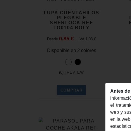
LUPA CUENTAHILOS
PLEGABLE
SHERLOCK REF
TO0104 ROLY
0,85 €
Desde
+ IVA 1,03 €
Disponible en 2 colores
(0) |
REVIEW
COMPRAR
Antes de
informaci
el tratam
web y sus
en la web
estadístic