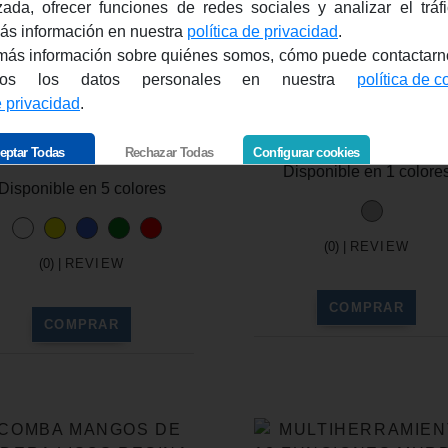
zada, ofrecer funciones de redes sociales y analizar el trá
ás información en nuestra
política de privacidad
.
ás información sobre quiénes somos, cómo puede contactar
FLÉXOMETRO DE 5
COMPRAR
METROS
ESCALÍMETRO
amos los datos personales en nuestra
política de c
HOMOLOGADO PICK
DINTEL REF TO39
e privacidad
.
REF TO0106 ROLY
1,53 €
Desde
+ IVA 1,85 
1,24 €
Desde
+ IVA 1,50 €
eptar Todas
Rechazar Todas
Configurar cookies
Disponible en 1 colore
Disponible en 5 colores
(0) |
REVIEW
(0) |
REVIEW
COMPRAR
COMPRAR